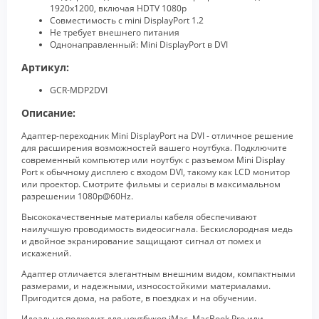
1920x1200, включая HDTV 1080p
Совместимость с mini DisplayPort 1.2
Не требует внешнего питания
Однонаправленный: Mini DisplayPort в DVI
Артикул:
GCR-MDP2DVI
Описание:
Адаптер-переходник Mini DisplayPort на DVI - отличное решение
для расширения возможностей вашего ноутбука. Подключите
современный компьютер или ноутбук с разъемом Mini Display
Port к обычному дисплею с входом DVI, такому как LCD монитор
или проектор. Смотрите фильмы и сериалы в максимальном
разрешении 1080p@60Hz.
Высококачественные материалы кабеля обеспечивают
наилучшую проводимость видеосигнала. Бескислородная медь
и двойное экранирование защищают сигнал от помех и
искажений.
Адаптер отличается элегантным внешним видом, компактными
размерами, и надежными, износостойкими материалами.
Пригодится дома, на работе, в поездках и на обучении.
Идеально подходит для ноутбуков iMac, MacBook Pro или