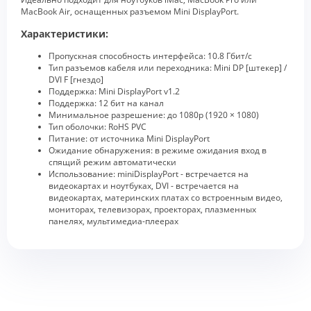
MacBook Air, оснащенных разъемом Mini DisplayPort.
Характеристики:
Пропускная способность интерфейса: 10.8 Гбит/с
Тип разъемов кабеля или переходника: Mini DP [штекер] /
DVI F [гнездо]
Поддержка: Mini DisplayPort v1.2
Поддержка: 12 бит на канал
Минимальное разрешение: до 1080p (1920 × 1080)
Тип оболочки: RoHS PVC
Питание: от источника Mini DisplayPort
Ожидание обнаружения: в режиме ожидания вход в
спящий режим автоматически
Использование: miniDisplayPort - встречается на
видеокартах и ноутбуках, DVI - встречается на
видеокартах, материнских платах со встроенным видео,
мониторах, телевизорах, проекторах, плазменных
панелях, мультимедиа-плеерах