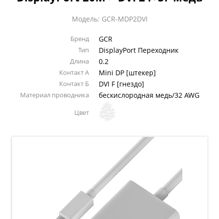
Модель: GCR-MDP2DVI
Бренд
GCR
Тип
DisplayPort Переходник
Длина
0.2
Контакт А
Mini DP [штекер]
Контакт Б
DVI F [гнездо]
Материал проводника
бескислородная медь/32 AWG
Цвет