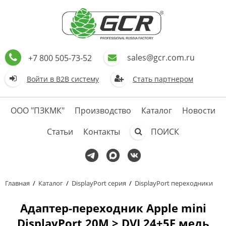
sales@gcr.com.ru
+7 800 505-73-52
Войти в В2В систему
Стать партнером
ООО "ПЗКМК"
Производство
Каталог
Новости
Статьи
Контакты
ПОИСК
Главная
/
Каталог
/
DisplayPort серия
/
DisplayPort переходники
Адаптер-переходник Apple mini
DisplayPort 20M > DVI 24+5F медь