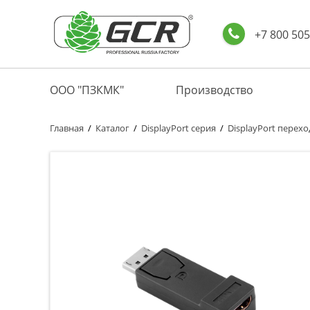
+7 800 505
ООО "ПЗКМК"
Производство
Главная
/
Каталог
/
DisplayPort серия
/
DisplayPort перех