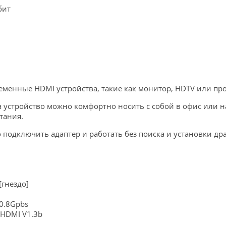
бит
енные HDMI устройства, такие как монитор, HDTV или прое
а устройство можно комфортно носить с собой в офис или н
тания.
о подключить адаптер и работать без поиска и установки 
[гнездо]
0.8Gpbs
 HDMI V1.3b