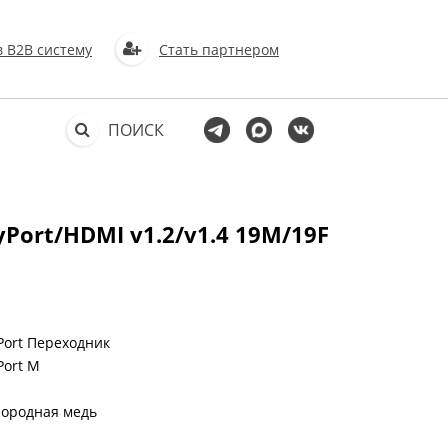
в В2В систему
Стать партнером
ПОИСК
Port/HDMI v1.2/v1.4 19M/19F
Port Переходник
Port М
лородная медь