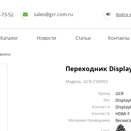
sales@gcr.com.ru
-73-52
Войти 
Каталог
Новости
Статьи
Контакты
одники
Переходник Display
Модель: GCR-CVDP03
Бренд
GCR
Тип
Display
Контакт А
Display
Контакт Б
HDMI F
Материал проводника
бескис
Цвет