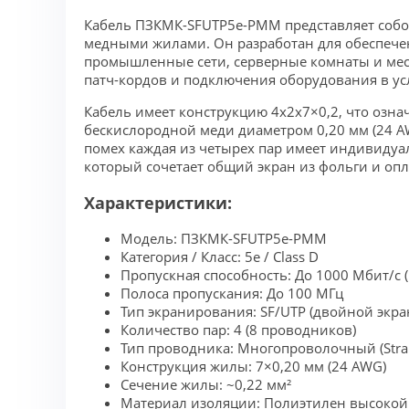
Кабель ПЗКМК-SFUTP5e-PMM представляет собо
медными жилами. Он разработан для обеспечен
промышленные сети, серверные комнаты и мес
патч-кордов и подключения оборудования в у
Кабель имеет конструкцию 4x2x7×0,2, что озна
бескислородной меди диаметром 0,20 мм (24 A
помех каждая из четырех пар имеет индивидуаль
который сочетает общий экран из фольги и опл
Характеристики:
Модель: ПЗКМК-SFUTP5e-PMM
Категория / Класс: 5e / Class D
Пропускная способность: До 1000 Мбит/с (
Полоса пропускания: До 100 МГц
Тип экранирования: SF/UTP (двойной экран
Количество пар: 4 (8 проводников)
Тип проводника: Многопроволочный (Stra
Конструкция жилы: 7×0,20 мм (24 AWG)
Сечение жилы: ~0,22 мм²
Материал изоляции: Полиэтилен высокой 