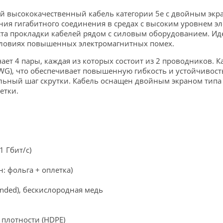
й высококачественный кабель категории 5e с двойным экр
ия гигабитного соединения в средах с высоким уровнем эл
та прокладки кабелей рядом с силовым оборудованием. И
словиях повышенных электромагнитных помех.
чает 4 пары, каждая из которых состоит из 2 проводников.
WG), что обеспечивает повышенную гибкость и устойчивост
ный шаг скрутки. Кабель оснащен двойным экраном типа SF/UT
етки.
1 Гбит/с)
: фольга + оплетка)
nded), бескислородная медь
плотности (HDPE)