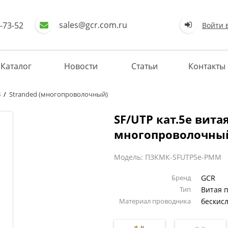
sales@gcr.com.ru
-73-52
Войти 
Каталог
Новости
Статьи
Контакты
8
/
Stranded (многопроволочный)
SF/UTP кат.5e вита
многопроволочны
Модель: ПЗКМК-SFUTP5e-PMM
Бренд
GCR
Тип
Витая 
Материал проводника
бескис