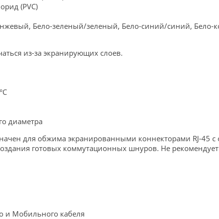
орид (PVC)
анжевый, Бело-зеленый/зеленый, Бело-синий/синий, Бело
аться из-за экранирующих слоев.
°C
го диаметра
начен для обжима экранированными коннекторами RJ-45 с 
создания готовых коммутационных шнуров. Не рекомендует
о и Мобильного кабеля