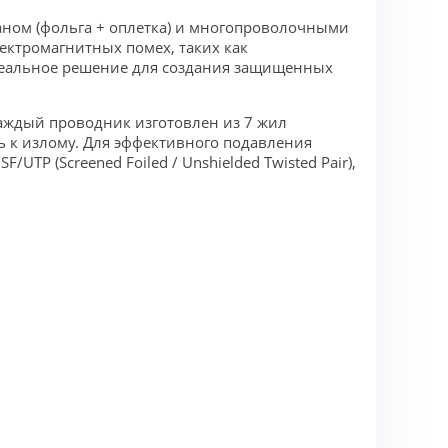
аном (фольга + оплетка) и многопроволочными
ектромагнитных помех, таких как
деальное решение для создания защищенных
 Каждый проводник изготовлен из 7 жил
ь к излому. Для эффективного подавления
P (Screened Foiled / Unshielded Twisted Pair),