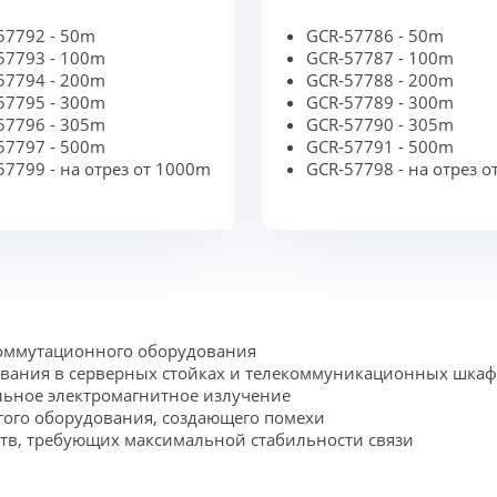
57792 - 50m
GCR-57786 - 50m
57793 - 100m
GCR-57787 - 100m
57794 - 200m
GCR-57788 - 200m
57795 - 300m
GCR-57789 - 300m
57796 - 305m
GCR-57790 - 305m
57797 - 500m
GCR-57791 - 500m
57799 - на отрез от 1000m
GCR-57798 - на отрез 
коммутационного оборудования
ования в серверных стойках и телекоммуникационных шкаф
льное электромагнитное излучение
гого оборудования, создающего помехи
тв, требующих максимальной стабильности связи