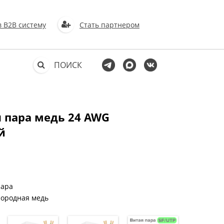
в В2В систему
Стать партнером
ПОИСК
я пара медь 24 AWG
й
пара
лородная медь