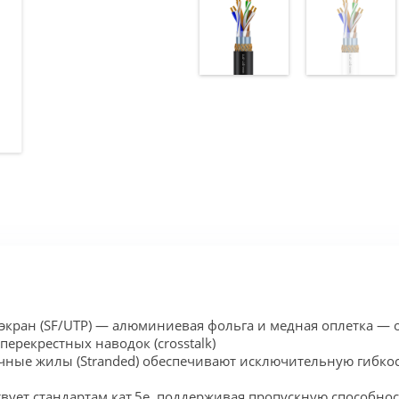
экран (SF/UTP) — алюминиевая фольга и медная оплетка —
ерекрестных наводок (crosstalk)
чные жилы (Stranded) обеспечивают исключительную гибкос
вует стандартам кат.5e, поддерживая пропускную способност