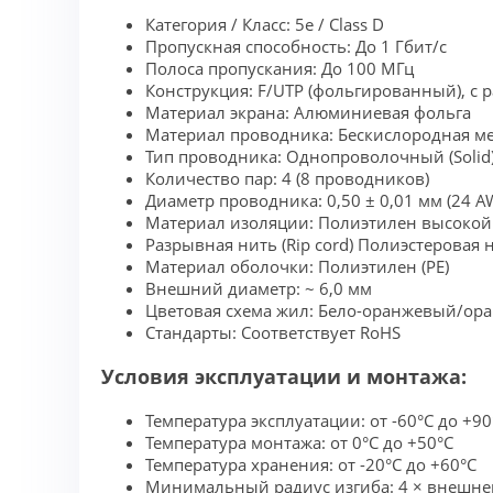
Категория / Класс: 5e / Class D
Пропускная способность: До 1 Гбит/с
Полоса пропускания: До 100 МГц
Конструкция: F/UTP (фольгированный), с
Материал экрана: Алюминиевая фольга
Материал проводника: Бескислородная ме
Тип проводника: Однопроволочный (Solid
Количество пар: 4 (8 проводников)
Диаметр проводника: 0,50 ± 0,01 мм (24 A
Материал изоляции: Полиэтилен высокой 
Разрывная нить (Rip cord) Полиэстеровая
Материал оболочки: Полиэтилен (PE)
Внешний диаметр: ~ 6,0 мм
Цветовая схема жил: Бело-оранжевый/ор
Стандарты: Соответствует RoHS
Условия эксплуатации и монтажа:
Температура эксплуатации: от -60°C до +90
Температура монтажа: от 0°C до +50°C
Температура хранения: от -20°C до +60°C
Минимальный радиус изгиба: 4 × внешнег