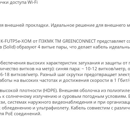
ки доступа Wi-Fi
 для внешней прокладки. Идеальное решение для внешнего 
КМК-FUTP5e-XOM от ПЗКМК ТМ GREENCONNECT представляет со
Solid) образуют 4 витые пары, что делает кабель идеальн
беспечения высоких характеристик затухания и защиты от п
ичество витков на метр): синяя пара: ~ 10-12 витков/метр, 
 16-18 витков/метр. Разный шаг скрутки предотвращает элек
оты на высоких частотах и достижения скорости в 1 Гбит/
сокой плотности (HDPE). Внешняя оболочка из полиэтилен
ть к солнечному излучению и суровым погодным условиям. 
вязи, системах наружного видеонаблюдения и при организац
 к обледенению и ультрафиолету. Кабель совместим с разли
для PoE соединений.