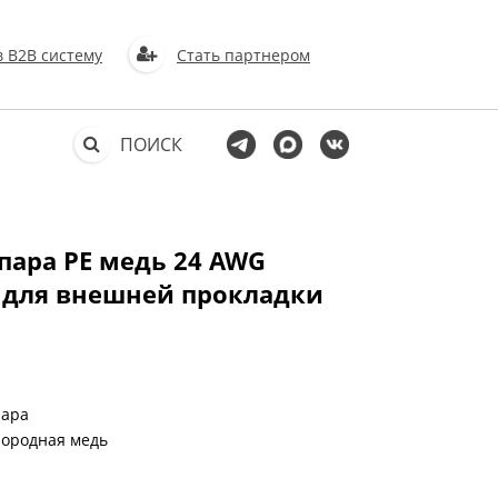
в В2В систему
Стать партнером
ПОИСК
 пара PE медь 24 AWG
для внешней прокладки
пара
лородная медь