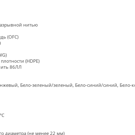
 разрывной нитью
дь (OFC)
)
WG)
плотности (HDPE)
 нить 86ЛЛ
анжевый, Бело-зеленый/зеленый, Бело-синий/синий, Бело
°C
о диаметра (не менее 22 мм)