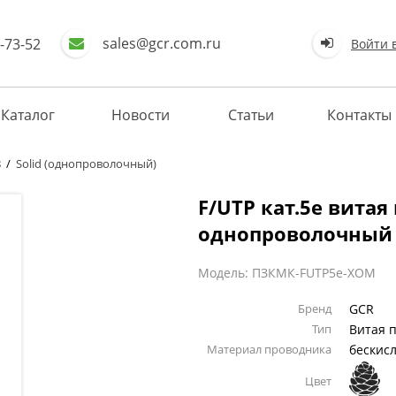
sales@gcr.com.ru
-73-52
Войти 
Каталог
Новости
Статьи
Контакты
8
/
Solid (однопроволочный)
F/UTP кат.5e витая
однопроволочный 
Модель: ПЗКМК-FUTP5e-XOM
Бренд
GCR
Тип
Витая 
Материал проводника
бескис
Цвет