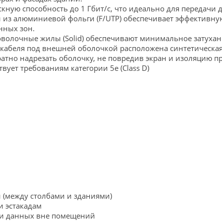
скную способность до 1 Гбит/с, что идеально для передачи 
 из алюминиевой фольги (F/UTP) обеспечивает эффективну
нных зон.
олочные жилы (Solid) обеспечивают минимальное затухани
 кабеля под внешней оболочкой расположена синтетическая 
уратно надрезать оболочку, не повредив экран и изоляцию 
твует требованиям категории 5e (Class D)
 (между столбами и зданиями)
и эстакадам
чи данных вне помещений