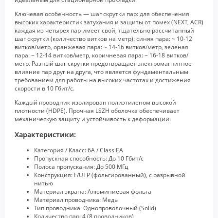
Ключевая особенность — шаг скрутки пар: для обеспечения
высоких характеристик затухания и защиты от помех (NEXT, ACR)
каждая из четырех пар имеет свой, тщательно рассчитанный
шаг скрутки (количество витков на метр): синяя пара: ~ 10-12
витков/метр, оранжевая пара: ~ 14-16 витков/метр, зеленая
пара: ~ 12-14 витков/метр, коричневая пара: ~ 16-18 витков/
метр. Разный шаг скрутки предотвращает электромагнитное
влияние пар друг на друга, что является фундаментальным
требованием для работы на высоких частотах и достижения
скорости в 10 Гбит/с.
Каждый проводник изолирован полиэтиленом высокой
плотности (HDPE). Прочная LSZH оболочка обеспечивает
механическую защиту и устойчивость к деформации.
Характеристики:
Категория / Класс: 6A / Class EA
Пропускная способность: До 10 Гбит/с
Полоса пропускания: До 500 МГц
Конструкция: F/UTP (фольгированный), с разрывной
нитью
Материал экрана: Алюминиевая фольга
Материал проводника: Медь
Тип проводника: Однопроволочный (Solid)
Количество пар: 4 (8 проводников)