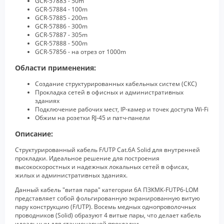
GCR-57883 - 50m
GCR-57884 - 100m
GCR-57885 - 200m
GCR-57886 - 300m
GCR-57887 - 305m
GCR-57888 - 500m
GCR-57856 - на отрез от 1000m
Области применения:
Создание структурированных кабельных систем (СКС)
Прокладка сетей в офисных и административных
зданиях
Подключение рабочих мест, IP-камер и точек доступа Wi-Fi
Обжим на розетки RJ-45 и патч-панели
Описание:
Структурированный кабель F/UTP Cat.6A Solid для внутренней
прокладки. Идеальное решение для построения
высокоскоростных и надежных локальных сетей в офисах,
жилых и административных зданиях.
Данный кабель "витая пара" категории 6A ПЗКМК-FUTP6-LOM
представляет собой фольгированную экранированную витую
пару конструкцию (F/UTP). Восемь медных однопроволочных
проводников (Solid) образуют 4 витые пары, что делает кабель
идеальным для стационарной прокладки.