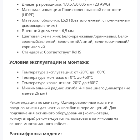
Диаметр проводника: 1/0.57±0.005 мм (23 AWG)
Материал изоляции: Полиэтилен высокой плотности
(HDPE)
Материал оболочки: LSZH (Безгалогенный, с пониженным
дымовыделением)
Внешний диаметр: ~ 6,5 мм
Цветовая схема жил: Бело-оранжевый/оранжевый, Бело-
зеленый/зеленый, Бело-синий/синий, Бело-коричневый/
коричневый
Стандарты: Соответствует RoHS
Условия эксплуатации и монтажа:
Температура эксплуатации: от -20°C до +60°C
Температура монтажа: от 0°C до +50°C
Температура хранения: от -20°C до +60°C
Минимальный радиус изгиба: 4 × внешнего диаметра (не
менее 26 мм)
Рекомендация по монтажу: Однопроволочные жилы не
предназначены для частых изгибов и перемещений. Для
подключения активного оборудования (компьютеры,
коммутаторы) рекомендуется использовать патч-корды на
основе многожильного кабеля.
Расшифровка модели: