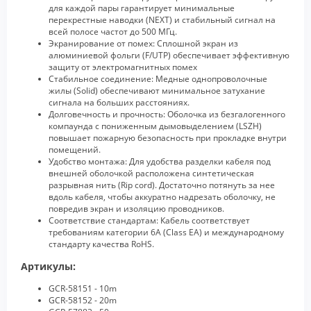
для каждой пары гарантирует минимальные
перекрестные наводки (NEXT) и стабильный сигнал на
всей полосе частот до 500 МГц.
Экранирование от помех: Сплошной экран из
алюминиевой фольги (F/UTP) обеспечивает эффективную
защиту от электромагнитных помех
Стабильное соединение: Медные однопроволочные
жилы (Solid) обеспечивают минимальное затухание
сигнала на больших расстояниях.
Долговечность и прочность: Оболочка из безгалогенного
компаунда с пониженным дымовыделением (LSZH)
повышает пожарную безопасность при прокладке внутри
помещений.
Удобство монтажа: Для удобства разделки кабеля под
внешней оболочкой расположена синтетическая
разрывная нить (Rip cord). Достаточно потянуть за нее
вдоль кабеля, чтобы аккуратно надрезать оболочку, не
повредив экран и изоляцию проводников.
Соответствие стандартам: Кабель соответствует
требованиям категории 6A (Class EA) и международному
стандарту качества RoHS.
Артикулы:
GCR-58151 - 10m
GCR-58152 - 20m