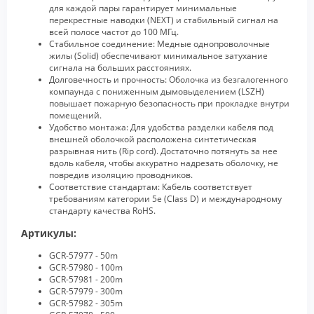
для каждой пары гарантирует минимальные
перекрестные наводки (NEXT) и стабильный сигнал на
всей полосе частот до 100 МГц.
Стабильное соединение: Медные однопроволочные
жилы (Solid) обеспечивают минимальное затухание
сигнала на больших расстояниях.
Долговечность и прочность: Оболочка из безгалогенного
компаунда с пониженным дымовыделением (LSZH)
повышает пожарную безопасность при прокладке внутри
помещений.
Удобство монтажа: Для удобства разделки кабеля под
внешней оболочкой расположена синтетическая
разрывная нить (Rip cord). Достаточно потянуть за нее
вдоль кабеля, чтобы аккуратно надрезать оболочку, не
повредив изоляцию проводников.
Соответствие стандартам: Кабель соответствует
требованиям категории 5e (Class D) и международному
стандарту качества RoHS.
Артикулы:
GCR-57977 - 50m
GCR-57980 - 100m
GCR-57981 - 200m
GCR-57979 - 300m
GCR-57982 - 305m