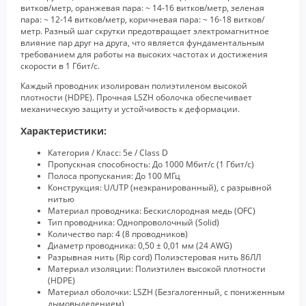
витков/метр, оранжевая пара: ~ 14-16 витков/метр, зеленая
пара: ~ 12-14 витков/метр, коричневая пара: ~ 16-18 витков/
метр. Разный шаг скрутки предотвращает электромагнитное
влияние пар друг на друга, что является фундаментальным
требованием для работы на высоких частотах и достижения
скорости в 1 Гбит/с.
Каждый проводник изолирован полиэтиленом высокой
плотности (HDPE). Прочная LSZH оболочка обеспечивает
механическую защиту и устойчивость к деформации.
Характеристики:
Категория / Класс: 5e / Class D
Пропускная способность: До 1000 Мбит/с (1 Гбит/с)
Полоса пропускания: До 100 МГц
Конструкция: U/UTP (неэкранированный), с разрывной
нитью
Материал проводника: Бескислородная медь (OFC)
Тип проводника: Однопроволочный (Solid)
Количество пар: 4 (8 проводников)
Диаметр проводника: 0,50 ± 0,01 мм (24 AWG)
Разрывная нить (Rip cord) Полиэстеровая нить 86ЛЛ
Материал изоляции: Полиэтилен высокой плотности
(HDPE)
Материал оболочки: LSZH (Безгалогенный, с пониженным
дымовыделением)