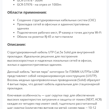
GCR-57978 - 500m
GCR-57976 - на отрез от 1000m
Области применения:
Создание структурированных кабельных систем (СКС)
Прокладка сетей в офисных и административных
зданиях
Подключение рабочих мест, IP-камер и точек доступа Wi-Fi
Обжим на розетки RJ-45 и патч-панели
Описание:
Структурированный кабель UTP Cat.5e Solid для внутренней
прокладки. Идеальное решение для построения
высокоскоростных и надежных локальных сетей в офисах,
жилых и административных зданиях.
Данный кабель "витая пара" категории 5e ПЗКМК-UUTP5e-LOM
представляет собой неэкранированную конструкцию (U/UTP).
Восемь медных однопроволочных проводников (Solid) образуют
4 витые пары, что делает кабель идеальным для стационарной
прокладки.
Ключевая особенность — шаг скрутки пар: для обеспечения
высоких характеристик затухания и защиты от помех (NEXT, ACR)
каждая из четырех пар имеет свой, тщательно рассчитанный
шаг скрутки (количество витков на метр): синяя пара: ~ 10-12