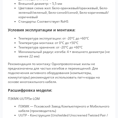
Внешний диаметр: ~ 5,5 мм
Цветовая схема жил: Бело-оранжевый/оранжевый, Бело-
зеленый/зеленый, Бело-синий/синий, Бело-коричневый/
коричневый
Стандарты: Соответствует RoHS
Условия эксплуатации и монтажа:
Температура эксплуатации: от -20°C до +60°C
Температура монтажа: от 0°C до +50°C
Температура хранения: от -20°C до +60°C
Минимальный радиус изгиба: 4 × внешнего диаметра (не
менее 22 мм)
Рекомендация по монтажу: Однопроволочные жилы не
предназначены для частых изгибов и перемещений. Для
подключения активного оборудования (компьютеры,
коммутаторы) рекомендуется использовать патч-корды на
основе многожильного кабеля.
Расшифровка модели:
ПЗКМК-UUTP5e-LOM
ПЗКМК — Псковский Завод Компьютерного и Мобильного
кабеля (производитель)
UUTP – Конструкция (Unshielded Unscreened Twisted Pair /