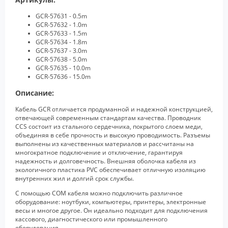
GCR-57631 - 0.5m
GCR-57632 - 1.0m
GCR-57633 - 1.5m
GCR-57634 - 1.8m
GCR-57637 - 3.0m
GCR-57638 - 5.0m
GCR-57635 - 10.0m
GCR-57636 - 15.0m
Описание:
Кабель GCR отличается продуманной и надежной конструкцией,
отвечающей современным стандартам качества. Проводник
CCS состоит из стального сердечника, покрытого слоем меди,
объединяя в себе прочность и высокую проводимость. Разъемы
выполнены из качественных материалов и рассчитаны на
многократное подключение и отключение, гарантируя
надежность и долговечность. Внешняя оболочка кабеля из
экологичного пластика PVC обеспечивает отличную изоляцию
внутренних жил и долгий срок службы.
С помощью COM кабеля можно подключить различное
оборудование: ноутбуки, компьютеры, принтеры, электронные
весы и многое другое. Он идеально подходит для подключения
кассового, диагностического или промышленного
оборудования.