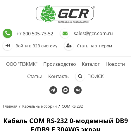
sales@gcr.com.ru
+7 800 505-73-52
Войти в В2В систему
Стать партнером
ООО "ПЗКМК"
Производство
Каталог
Новости
Статьи
Контакты
ПОИСК
Главная
/
Кабельные сборки
/
COM RS 232
Кабель COM RS-232 0-модемный DB9
F/DB9 F 30AWG экран