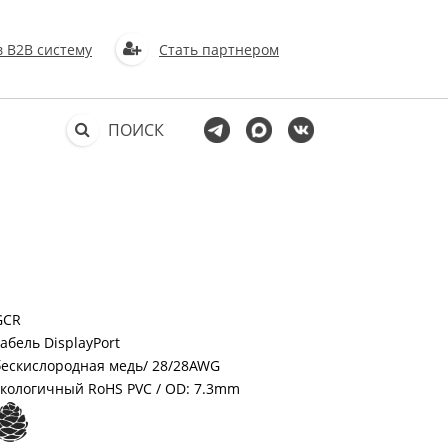
в В2В систему
Стать партнером
ПОИСК
GCR
кабель DisplayPort
бескислородная медь/ 28/28AWG
экологичный RoHS PVC / OD: 7.3mm