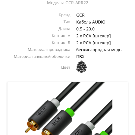
Модель: GCR-ARR22
Бренд
GCR
Тип
Кабель AUDIO
Длина
0.5 - 20.0
Контакт А
2 x RCA [штекер]
Контакт Б
2 x RCA [штекер]
Материал проводника
бескислородная медь
Материал внешней оболочки
ПВХ
Цвет