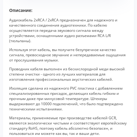
Описание:
Аудиокабель 2хRCA / 2хRCA предназначен для надежного и
качественного соединения аудиотехники. По кабелю
осуществляется передача звукового сигнала между
устройствами, оснащенными аудио разъемами RCA L/R
(тюльпаны).
Используя этот кабель, вы получите безупречное качество
сигнала, превосходное звучание и непередаваемые ощущения
от прослушивания музыки.
Проводник кабеля выполнен из бескислородной меди высокой
степени очистки - одного из лучших материалов для
изготовления профессиональных акустических кабелей.
Изоляция сделана из надежного PVC пластика с добавлением
специализированных присадок, делающих кабель гибким и
прочным даже при минусовой температуре. Штекеры
выдерживают до 10000 подключений, что было подтверждено
техническими испытаниями.
Материалы, применяемые при производстве кабелей GCR,
являются экологически чистыми и соответствуют европейскому
стандарту RoHS, поэтому кабель абсолютно безопасен, и
пользоваться им можете как вы, так и ваши дети.