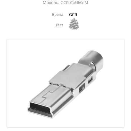
Модель: GCR-CoUMnM
Бренд
GCR
Цвет