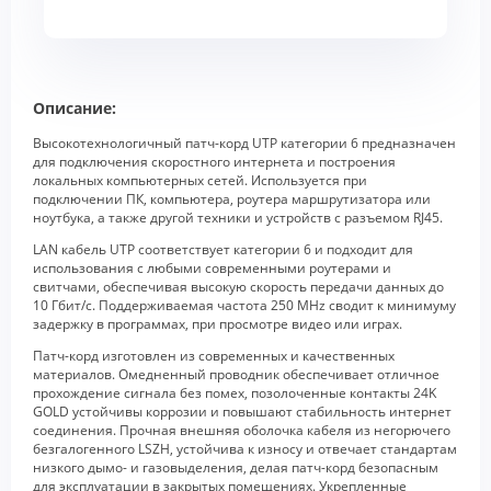
Описание:
Высокотехнологичный патч-корд UTP категории 6 предназначен
для подключения скоростного интернета и построения
локальных компьютерных сетей. Используется при
подключении ПК, компьютера, роутера маршрутизатора или
ноутбука, а также другой техники и устройств с разъемом RJ45.
LAN кабель UTP соответствует категории 6 и подходит для
использования с любыми современными роутерами и
свитчами, обеспечивая высокую скорость передачи данных до
10 Гбит/с. Поддерживаемая частота 250 MHz сводит к минимуму
задержку в программах, при просмотре видео или играх.
Патч-корд изготовлен из современных и качественных
материалов. Омедненный проводник обеспечивает отличное
прохождение сигнала без помех, позолоченные контакты 24K
GOLD устойчивы коррозии и повышают стабильность интернет
соединения. Прочная внешняя оболочка кабеля из негорючего
безгалогенного LSZH, устойчива к износу и отвечает стандартам
низкого дымо- и газовыделения, делая патч-корд безопасным
для эксплуатации в закрытых помещениях. Укрепленные