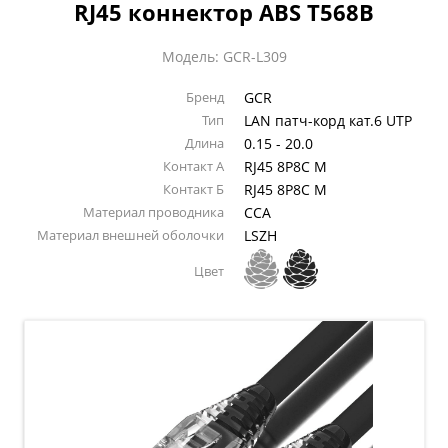
RJ45 коннектор ABS T568B
Модель: GCR-L309
Бренд
GCR
Тип
LAN патч-корд кат.6 UTP
Длина
0.15 - 20.0
Контакт А
RJ45 8P8C M
Контакт Б
RJ45 8P8C M
Материал проводника
CCA
Материал внешней оболочки
LSZH
Цвет