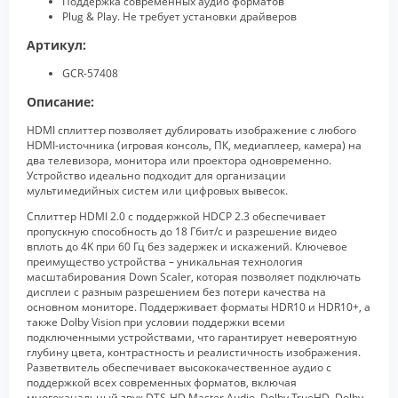
Поддержка современных аудио форматов
Plug & Play. Не требует установки драйверов
Артикул:
GCR-57408
Описание:
HDMI сплиттер позволяет дублировать изображение с любого
HDMI-источника (игровая консоль, ПК, медиаплеер, камера) на
два телевизора, монитора или проектора одновременно.
Устройство идеально подходит для организации
мультимедийных систем или цифровых вывесок.
Сплиттер HDMI 2.0 с поддержкой HDCP 2.3 обеспечивает
пропускную способность до 18 Гбит/с и разрешение видео
вплоть до 4K при 60 Гц без задержек и искажений. Ключевое
преимущество устройства – уникальная технология
масштабирования Down Scaler, которая позволяет подключать
дисплеи с разным разрешением без потери качества на
основном мониторе. Поддерживает форматы HDR10 и HDR10+, а
также Dolby Vision при условии поддержки всеми
подключенными устройствами, что гарантирует невероятную
глубину цвета, контрастность и реалистичность изображения.
Разветвитель обеспечивает высококачественное аудио с
поддержкой всех современных форматов, включая
многоканальный звук DTS-HD Master Audio, Dolby TrueHD, Dolby