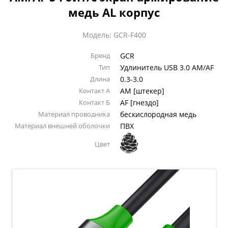
медь AL корпус
Модель: GCR-F400
Бренд
GCR
Тип
Удлинитель USB 3.0 AM/AF
Длина
0.3-3.0
Контакт А
AM [штекер]
Контакт Б
AF [гнездо]
Материал проводника
бескислородная медь
Материал внешней оболочки
ПВХ
Цвет