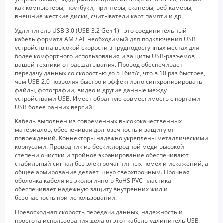
как компьютеры, ноутбуки, принтеры, сканеры, веб-камеры,
внешние жесткие диски, считыватели карт памяти и др.
Удлинитель USB 3.0 (USB 3.2 Gen 1) - это соединительный
кабель формата AM / AF необходимый для подключения USB
устройств на высокой скорости в труднодоступных местах для
более комфортного использования и защиты USB-разъемов
вашей техники от расшатывания. Провод обеспечивает
передачу данных со скоростью до 5 Гбит/с, что в 10 раз быстрее,
чем USB 2.0 позволяя быстро и эффективно синхронизировать
файлы, фотографии, видео и другие данные между
устройствами USB. Имеет обратную совместимость с портами
USB более ранних версий.
Кабель выполнен из современных высококачественных
материалов, обеспечивая долговечность и защиту от
повреждений. Коннекторы надежно укреплены металлическими
корпусами. Проводник из бескислородной меди высокой
степени очистки и тройное экранирование обеспечивают
стабильный сигнал без электромагнитных помех и искажений, а
общее армирование делает шнур сверхпрочным. Прочная
оболочка кабеля из экологичного RoHS PVC пластика
обеспечивает надежную защиту внутренних жил и
безопасность при использовании.
Превосходная скорость передачи данных, надежность и
простота использования делают этот кабель-удлинитель USB