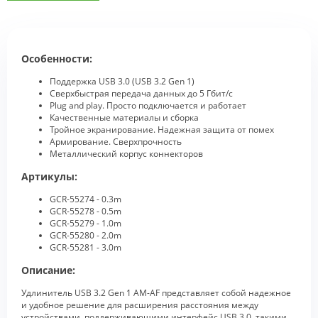
Особенности:
Поддержка USB 3.0 (USB 3.2 Gen 1)
Сверхбыстрая передача данных до 5 Гбит/с
Plug and play. Просто подключается и работает
Качественные материалы и сборка
Тройное экранирование. Надежная защита от помех
Армирование. Сверхпрочность
Металлический корпус коннекторов
Артикулы:
GCR-55274 - 0.3m
GCR-55278 - 0.5m
GCR-55279 - 1.0m
GCR-55280 - 2.0m
GCR-55281 - 3.0m
Описание:
Удлинитель USB 3.2 Gen 1 AM-AF представляет собой надежное
и удобное решение для расширения расстояния между
устройствами, поддерживающими интерфейс USB 3.0, такими