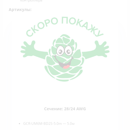
контроллера
Артикулы:
Сечение: 28/24 AWG
GCR-UM6M-BD2S-5.0m — 5.0м