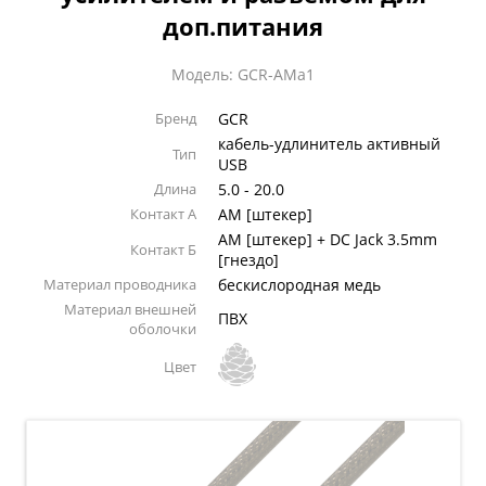
доп.питания
Модель: GCR-AMa1
Бренд
GCR
кабель-удлинитель активный
Тип
USB
Длина
5.0 - 20.0
Контакт А
AM [штекер]
AM [штекер] + DC Jack 3.5mm
Контакт Б
[гнездо]
Материал проводника
бескислородная медь
Материал внешней
ПВХ
оболочки
Цвет