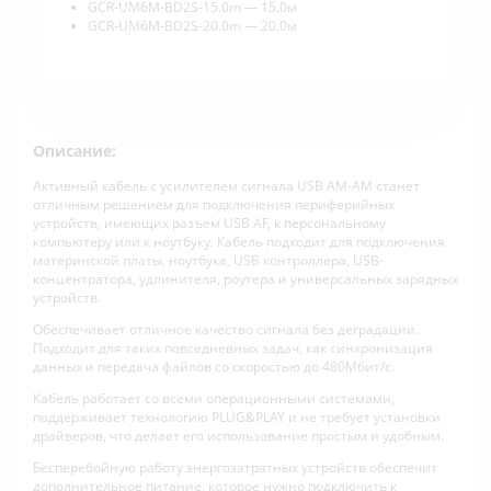
GCR-UM6M-BD2S-15.0m — 15.0м
GCR-UM6M-BD2S-20.0m — 20.0м
Описание:
Активный кабель с усилителем сигнала USB AM-AM станет
отличным решением для подключения периферийных
устройств, имеющих разъем USB AF, к персональному
компьютеру или к ноутбуку. Кабель подходит для подключения
материнской платы, ноутбука, USB контроллера, USB-
концентратора, удлинителя, роутера и универсальных зарядных
устройств.
Обеспечивает отличное качество сигнала без деградации.
Подходит для таких повседневных задач, как синхронизация
данных и передача файлов со скоростью до 480Мбит/c.
Кабель работает со всеми операционными системами,
поддерживает технологию PLUG&PLAY и не требует установки
драйверов, что делает его использование простым и удобным.
Бесперебойную работу энергозатратных устройств обеспечит
дополнительное питание, которое нужно подключить к