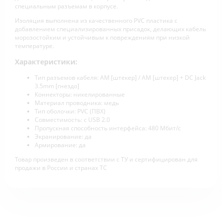
специальным разъемам в корпусе.
Изоляция выполнена из качественного PVC пластика с
добавлением специализированных присадок, делающих кабель
морозостойким и устойчивым к повреждениям при низкой
температуре.
Характеристики:
Тип разъемов кабеля: AM [штекер] / AM [штекер] + DC Jack
3.5mm [гнездо]
Коннекторы: никелированные
Материал проводника: медь
Тип оболочки: PVC (ПВХ)
Совместимость: с USB 2.0
Пропускная способность интерфейса: 480 Мбит/с
Экранирование: да
Армирование: да
Товар произведен в соответствии с ТУ и сертифицирован для
продажи в России и странах ТС