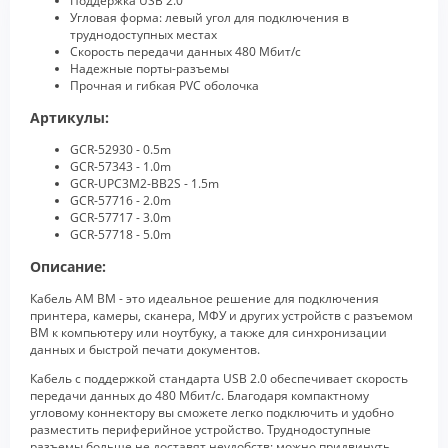
Поддержка USB 2.0
Угловая форма: левый угол для подключения в
труднодоступных местах
Скорость передачи данных 480 Мбит/с
Надежные порты-разъемы
Прочная и гибкая PVC оболочка
Артикулы:
GCR-52930 - 0.5m
GCR-57343 - 1.0m
GCR-UPC3M2-BB2S - 1.5m
GCR-57716 - 2.0m
GCR-57717 - 3.0m
GCR-57718 - 5.0m
Описание:
Кабель AM BM - это идеальное решение для подключения
принтера, камеры, сканера, МФУ и других устройств с разъемом
BM к компьютеру или ноутбуку, а также для синхронизации
данных и быстрой печати документов.
Кабель с поддержкой стандарта USB 2.0 обеспечивает скорость
передачи данных до 480 Мбит/с. Благодаря компактному
угловому коннектору вы сможете легко подключить и удобно
разместить периферийное устройство. Труднодоступные
разъемы больше не доставят неудобств: можно придвинуть