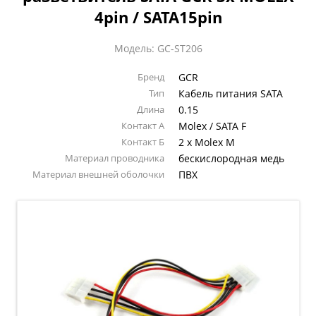
4pin / SATA15pin
Модель: GC-ST206
Бренд
GCR
Тип
Кабель питания SATA
Длина
0.15
Контакт А
Molex / SATA F
Контакт Б
2 x Molex M
Материал проводника
бескислородная медь
Материал внешней оболочки
ПВХ