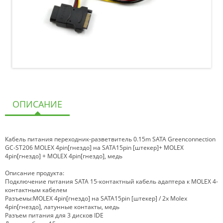
ОПИСАНИЕ
Кабель питания переходник-разветвитель 0.15m SATA Greenconnection
GC-ST206 MOLEX 4pin[гнездо] на SATA15pin [штекер]+ MOLEX
4pin[гнездо] + MOLEX 4pin[гнездо], медь
Описание продукта:
Подключение питания SATA 15-контактный кабель адаптера к MOLEX 4-
контактным кабелем
Разъемы:MOLEX 4pin[гнездо] на SATA15pin [штекер] / 2x Molex
4pin[гнездо], латунные контакты, медь
Разъем питания для 3 дисков IDE