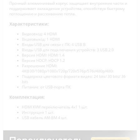
Прочный алюминиевый корпус защищает внутренние части и
поддерживает охлаждение устройства, способствуя быстрому
поглощению и рассеиванию тепла.
Характеристики:
Видеовход: 4 HDMI
Видеовыход: 1 HDMI
Входы USB для связи с ПК: 4 USB B
Входы USB для подключения устройств: 3 USB 2.0
Версия HDMI: HDMI 1.4
Версия HDCP: HDCP 1.2
Разрешение HDMI:
4K@30/1080p/1080i/720p/720i/576p/576i/480p/480i
Поддержка цветового формата видео: 24 bits/ 30 bits/ 36
bits
Питание: от USB-порта ПК
Комплектация:
HDMI KVM переключатель 4х1 1 шт.
Инструкция 1 шт.
USB кабель AM-BM 4 шт.