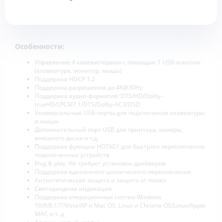
Особенности:
Управление 4 компьютерами с помощью 1 USB-консоли
(клавиатура, монитор, мышь)
Поддержка HDCP 1.2
Поддержка разрешения до 4K@30Hz
Поддержка аудио-форматов: DTS/HD/Dolby-
trueHD/LPCM7.1/DTS/Dolby-AC3/DSD
Универсальные USB-порты для подключения клавиатуры
и мыши
Дополнительный порт USB для принтера, камеры,
внешнего диска и т.д.
Поддержка функции HOTKEY для быстрого переключения
подключенных устройств
Plug & play. Не требует установки драйверов
Поддержка одиночного циклического переключения
Антистатическая защита и защита от помех
Светодиодная индикация
Поддержка операционных систем Windows
10/8/8.1/7/Vista/XP и Mac OS, Linux и Chrome OS/Linux/Apple
MAC и т. д.