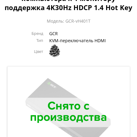
поддержка 4K30Hz HDCP 1.4 Hot Key
Модель: GCR-vH401T
Бренд
GCR
Тип
KVM-переключатель HDMI
Цвет