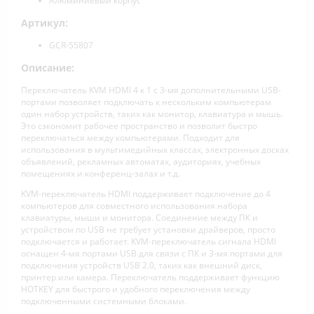
Алюминиевый корпус
Артикул:
GCR-55807
Описание:
Переключатель KVM HDMI 4 к 1 с 3-мя дополнительными USB-
портами позволяет подключать к нескольким компьютерам
один набор устройств, таких как монитор, клавиатура и мышь.
Это сэкономит рабочее пространство и позволит быстро
переключаться между компьютерами. Подходит для
использования в мультимедийных классах, электронных досках
объявлений, рекламных автоматах, аудиториях, учебных
помещениях и конференц-залах и т.д.
KVM-переключатель HDMI поддерживает подключение до 4
компьютеров для совместного использования набора
клавиатуры, мыши и монитора. Соединение между ПК и
устройством по USB не требует установки драйверов, просто
подключается и работает. KVM-переключатель сигнала HDMI
оснащен 4-мя портами USB для связи с ПК и 3-мя портами для
подключения устройств USB 2.0, таких как внешний диск,
принтер или камера. Переключатель поддерживает функцию
HOTKEY для быстрого и удобного переключения между
подключенными системными блоками.