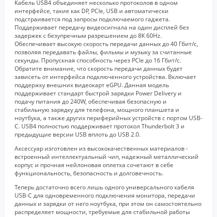
Кабель USB4 объединяет несколько протоколов в одном
интерфейсе, такие как DP, PCIe, USB и автоматически
подстраивается под запросы подключаемого гаджета.
Поддерживает передачу видеосигнала на один дисплей без
задержек с безупречным разрешением до 8К 60Hz.
Обеспечивает высокую скорость передачи данных до 40 Гбит/с,
позволяя передавать файлы, фильмы и музыку за считанные
секунды. Пропускная способность через PCIe до 16 Гбит/с.
Обратите внимание, что скорость передачи данных будет
зависеть от интерфейса подключенного устройства. Включает
поддержку внешних видеокарт eGPU. Данная модель
поддерживает стандарт быстрой зарядки Power Delivery и
подачу питания до 240W, обеспечивая безопасную и
стабильную зарядку для телефона, мощного планшета и
ноутбука, а также других периферийных устройств с портом USB-
C. USB4 полностью поддерживает протокол Thunderbolt 3 и
предыдущие версии USB вплоть до USB 2.0.
Аксессуар изготовлен из высококачественных материалов -
встроенный интеллектуальный чип, надежный металлический
корпус и прочная нейлоновая оплетка сочетают в себе
функциональность, безопасность и долговечность.
Теперь достаточно всего лишь одного универсального кабеля
USB-C для одновременного подключения монитора, передачи
данных и зарядки от него ноутбука, при этом он самостоятельно
распределяет мощности, требуемые для стабильной работы