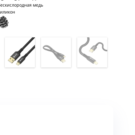
бескислородная медь
силикон