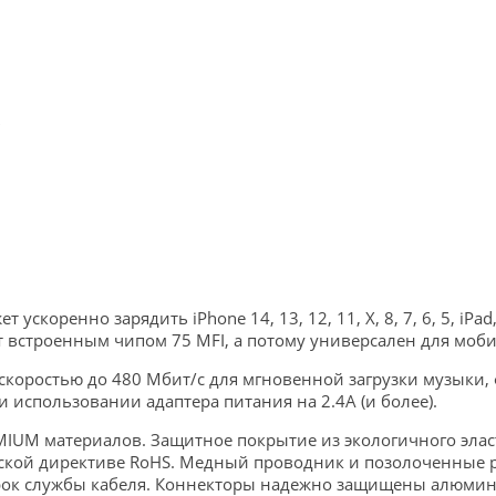
в
 ускоренно зарядить iPhone 14, 13, 12, 11, X, 8, 7, 6, 5, i
 встроенным чипом 75 MFI, а потому универсален для мобил
коростью до 480 Мбит/с для мгновенной загрузки музыки, ф
 использовании адаптера питания на 2.4А (и более).
MIUM материалов. Защитное покрытие из экологичного эла
йской директиве RoHS. Медный проводник и позолоченные
срок службы кабеля. Коннекторы надежно защищены алюми