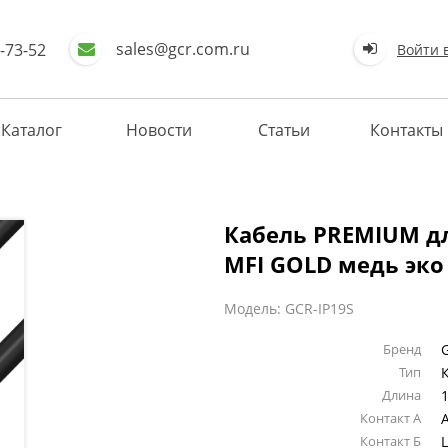
sales@gcr.com.ru
-73-52
Войти 
Каталог
Новости
Статьи
Контакты
Кабель PREMIUM для
MFI GOLD медь эко
Модель: GCR-IP19S
Бренд
Тип
Длина
1
Контакт А
Контакт Б