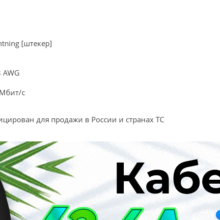
htning [штекер]
8 AWG
 Мбит/с
фицирован для продажи в России и странах ТС