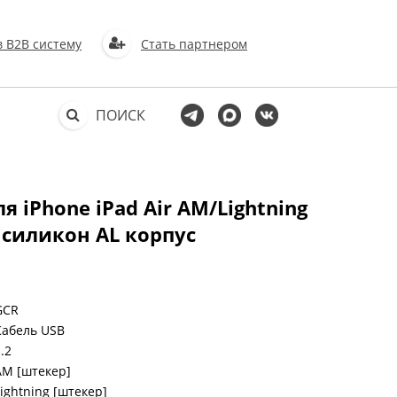
в В2В систему
Стать партнером
ПОИСК
 iPhone iPad Air AM/Lightning
 силикон AL корпус
GCR
Кабель USB
.2
AM [штекер]
Lightning [штекер]